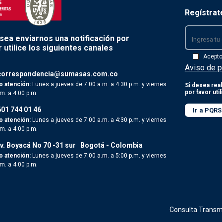
Regístrat
esea enviarnos una notificación por
 utilice los siguientes canales
Acept
Aviso de p
correspondencia@sumasas.com.co
o atención:
Lunes a jueves de 7:00 a.m. a 4:30 p.m. y viernes
Si desea real
por favor uti
.m. a 4:00 p.m.
601 744 01 46
Ir a PQRS
o atención:
Lunes a jueves de 7:00 a.m. a 4:30 p.m. y viernes
.m. a 4:00 p.m.
v. Boyacá No 70 -31 sur
Bogotá - Colombia
o atención:
Lunes a jueves de 7:00 a.m. a 5:00 p.m. y viernes
.m. a 4:00 p.m.
Consulta Transm