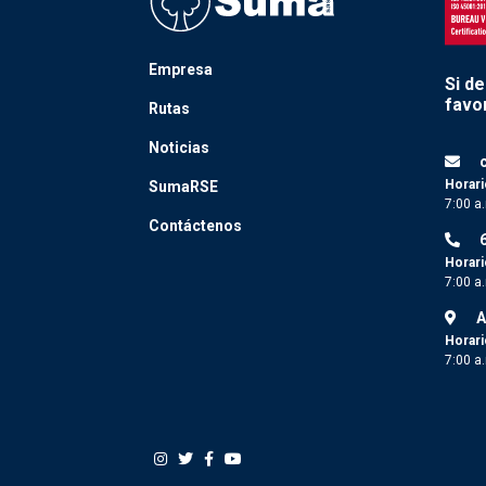
Empresa
Si d
favor
Rutas
Noticias
Horari
SumaRSE
7:00 a
Contáctenos
Horari
7:00 a
A
Horari
7:00 a