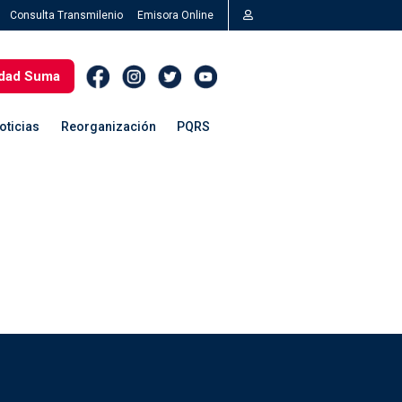
Consulta Transmilenio
Emisora Online
dad Suma
oticias
Reorganización
PQRS