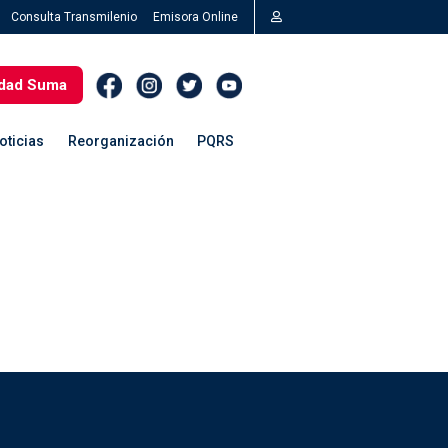
Consulta Transmilenio
Emisora Online
dad Suma
oticias
Reorganización
PQRS