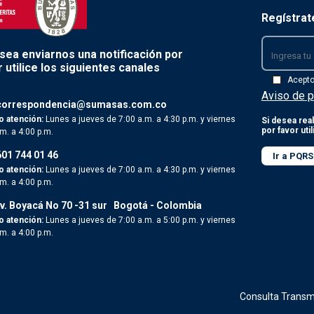
Regístrat
esea enviarnos una notificación por
 utilice los siguientes canales
Acept
Aviso de p
correspondencia@sumasas.com.co
o atención:
Lunes a jueves de 7:00 a.m. a 4:30 p.m. y viernes
Si desea real
por favor uti
.m. a 4:00 p.m.
601 744 01 46
Ir a PQRS
o atención:
Lunes a jueves de 7:00 a.m. a 4:30 p.m. y viernes
.m. a 4:00 p.m.
v. Boyacá No 70 -31 sur
Bogotá - Colombia
o atención:
Lunes a jueves de 7:00 a.m. a 5:00 p.m. y viernes
.m. a 4:00 p.m.
Consulta Transm