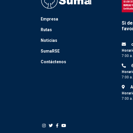
Empresa
Si d
favor
Rutas
Noticias
Horari
SumaRSE
7:00 a
Contáctenos
Horari
7:00 a
A
Horari
7:00 a