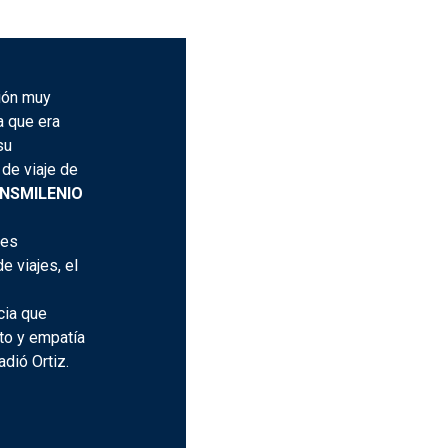
ción muy
a que era
su
de viaje de
NSMILENIO
res
 viajes, el
cia que
to y empatía
dió Ortiz.