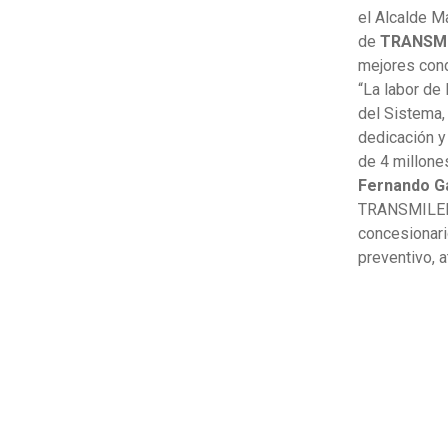
el Alcalde M
de
TRANSMI
mejores cond
“La labor de
del Sistema,
dedicación y
de 4 millone
Fernando G
TRANSMILENI
concesionari
preventivo, 