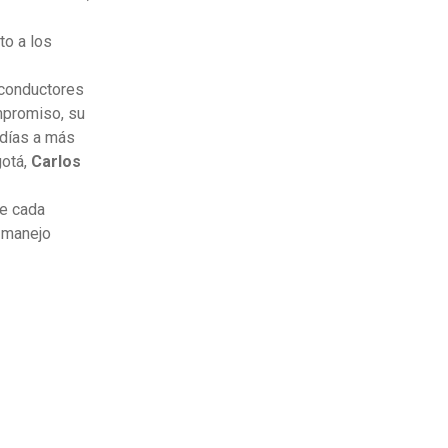
to a los
 conductores
mpromiso, su
 días a más
gotá,
Carlos
e cada
, manejo