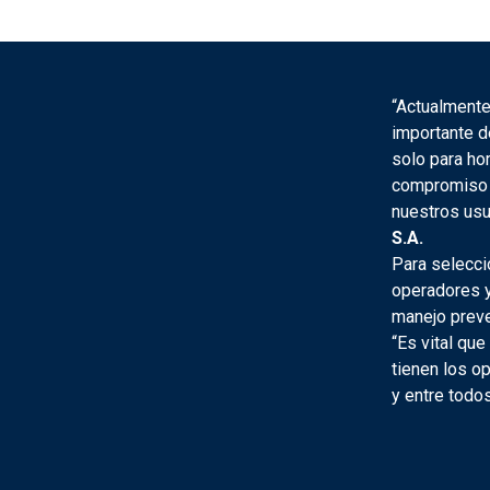
“Actualmente
importante d
solo para h
compromiso y
nuestros usu
S.A.
Para selecci
operadores y
manejo preve
“Es vital qu
tienen los o
y entre todo