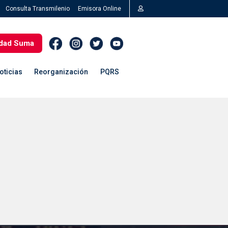
Consulta Transmilenio
Emisora Online
dad Suma
oticias
Reorganización
PQRS